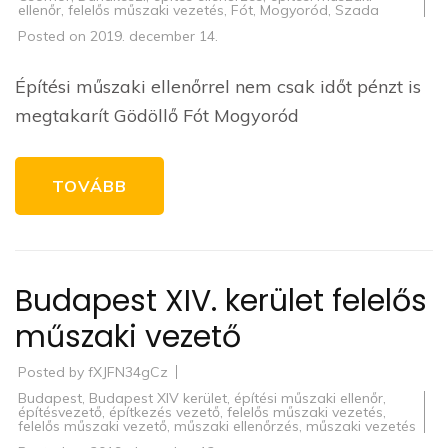
ellenőr
,
felelős műszaki vezetés
,
Fót
,
Mogyoród
,
Szada
Posted on
2019. december 14.
Építési műszaki ellenőrrel nem csak időt pénzt is
megtakarít Gödöllő Fót Mogyoród
TOVÁBB
Budapest XIV. kerület felelős
műszaki vezető
Posted by
fXJFN34gCz
Budapest
,
Budapest XIV kerület
,
építési műszaki ellenőr
,
építésvezető
,
építkezés vezető
,
felelős műszaki vezetés
,
felelős műszaki vezető
,
műszaki ellenőrzés
,
műszaki vezetés