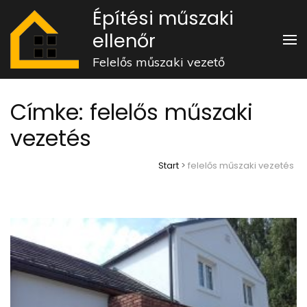
Skip
Építési műszaki
to
ellenőr
content
Felelős műszaki vezető
(Press
Enter)
Címke:
felelős műszaki
vezetés
Start
>
felelős műszaki vezetés