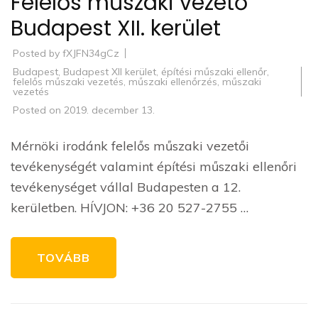
Felelős műszaki vezető
Budapest XII. kerület
Posted by
fXJFN34gCz
Budapest
,
Budapest XII kerület
,
építési műszaki ellenőr
,
felelős műszaki vezetés
,
műszaki ellenőrzés
,
műszaki
vezetés
Posted on
2019. december 13.
Mérnöki irodánk felelős műszaki vezetői
tevékenységét valamint építési műszaki ellenőri
tevékenységet vállal Budapesten a 12.
kerületben. HÍVJON: +36 20 527-2755 …
TOVÁBB