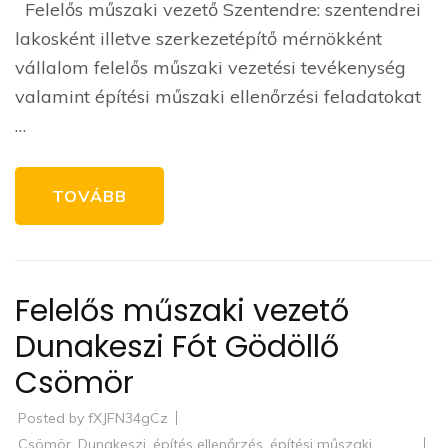
Felelős műszaki vezető Szentendre: szentendrei
lakosként illetve szerkezetépítő mérnökként
vállalom felelős műszaki vezetési tevékenység
valamint építési műszaki ellenőrzési feladatokat
…
TOVÁBB
Felelős műszaki vezető
Dunakeszi Fót Gödöllő
Csömör
Posted by
fXJFN34gCz
Csömör
,
Dunakeszi
,
építés ellenőrzés
,
építési műszaki