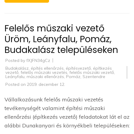
Felelős műszaki vezető
Üröm, Leányfalu, Pomáz,
Budakalász településeken
Posted by
fXJFN34gCz
Budakalász
,
építés ellenőrzés
,
építésvezető
,
építkezés
vezető
,
felelős műszaki vezetés
,
felelős műszaki vezető
,
Leányfalu
,
műszaki ellenőrzés
,
Pomáz
,
Szentendre
Posted on
2019. december 12.
Vállalkozásunk felelős műszaki vezetés
tevékenységét valamint építési műszaki
ellenőrzési (építkezés vezető) feladatokat lát el az
alábbi Dunakanyari és környékbeli településeken: