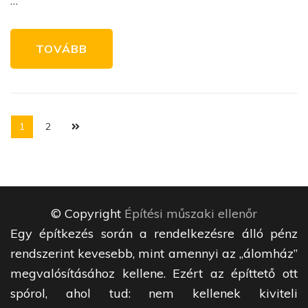
…
TOVÁBB
Bejegyzés
Page
Page
1
2
navigáció
© Copyright
Építési műszaki ellenőr
Egy építkezés során a rendelkezésre álló pénz
rendszerint kevesebb, mint amennyi az „álomház”
megvalósításához kellene. Ezért az építtető ott
spórol, ahol tud: nem kellenek kiviteli