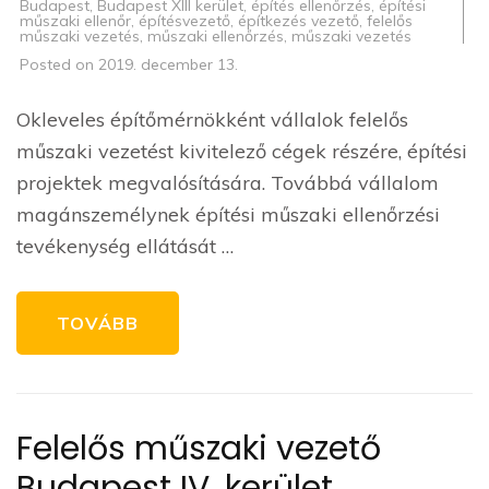
Budapest
,
Budapest XIII kerület
,
építés ellenőrzés
,
építési
műszaki ellenőr
,
építésvezető
,
építkezés vezető
,
felelős
műszaki vezetés
,
műszaki ellenőrzés
,
műszaki vezetés
Posted on
2019. december 13.
Okleveles építőmérnökként vállalok felelős
műszaki vezetést kivitelező cégek részére, építési
projektek megvalósítására. Továbbá vállalom
magánszemélynek építési műszaki ellenőrzési
tevékenység ellátását …
TOVÁBB
Felelős műszaki vezető
Budapest IV. kerület