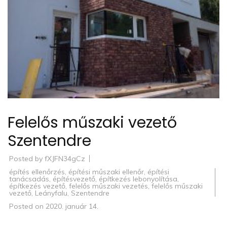
Felelős műszaki vezető
Szentendre
Posted by
fXJFN34gCz
építés ellenőrzés
,
építési műszaki ellenőr
,
építési
tanácsadás
,
építésvezető
,
építkezés lebonyolítása
,
építkezés vezető
,
felelős műszaki vezetés
,
felelős műszaki
vezető
,
Leányfalu
,
Szentendre
Posted on
2020. január 14.