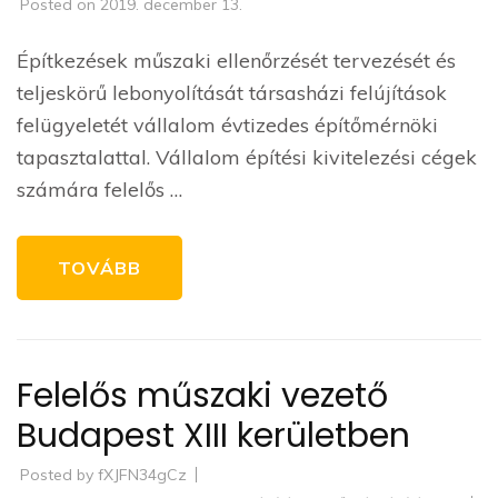
Posted on
2019. december 13.
Építkezések műszaki ellenőrzését tervezését és
teljeskörű lebonyolítását társasházi felújítások
felügyeletét vállalom évtizedes építőmérnöki
tapasztalattal. Vállalom építési kivitelezési cégek
számára felelős …
TOVÁBB
Felelős műszaki vezető
Budapest XIII kerületben
Posted by
fXJFN34gCz