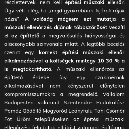
részlettervek, nem kell
építési műszaki ellenőr
.
Úgy véli, elég, ha „
majd gyakrabban kijárok rájuk
nézni
”.
A valóság mégsem ezt mutatja
:
a
műszaki ellenőrzés díjának többszörösét veszíti
el az építtető
a megvalósulás hiányosságai és
alacsonyabb színvonala miatt. A legtöbb becslés
szerint egy
korrekt építési műszaki ellenőr
alkalmazásával a költségek mintegy 10-30 %-a
is megtakarítható
. A műszaki ellenőrzés az
építtető érdeke így egy szakmérnök
alkalmazásával nem kényszerül előnytelen
kompromisszumokra a megrendelő. Vállalom
Budapest
en valamint
Szentendre
Budakalász
Pomáz Gödöllő Mogyoród Leányfalu Tahi Csömör
Fót
Üröm
településeken az építési műszaki
ellenőrzési feladatok ellátást valamint építőipari