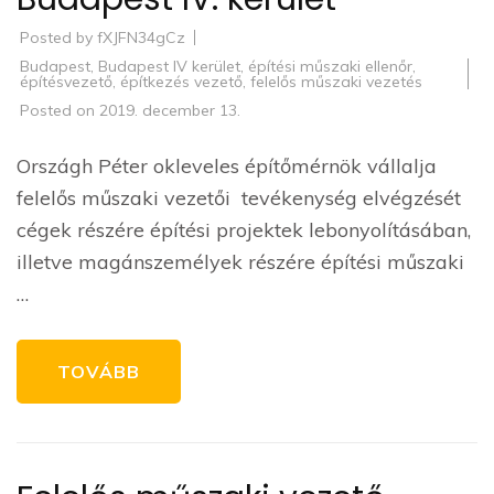
Posted by
fXJFN34gCz
Budapest
,
Budapest IV kerület
,
építési műszaki ellenőr
,
építésvezető
,
építkezés vezető
,
felelős műszaki vezetés
Posted on
2019. december 13.
Országh Péter okleveles építőmérnök vállalja
felelős műszaki vezetői tevékenység elvégzését
cégek részére építési projektek lebonyolításában,
illetve magánszemélyek részére építési műszaki
…
TOVÁBB