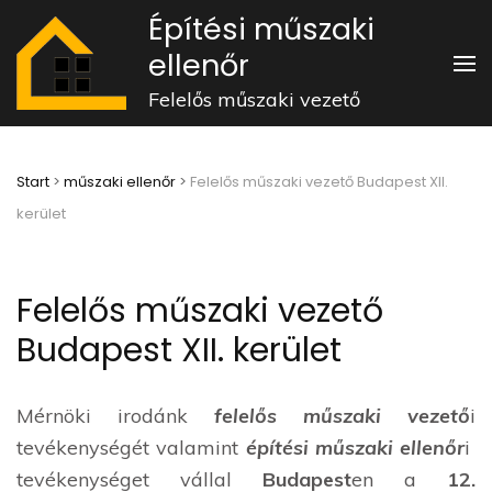
Skip
Építési műszaki
to
ellenőr
content
Felelős műszaki vezető
(Press
Enter)
Start
>
műszaki ellenőr
>
Felelős műszaki vezető Budapest XII.
kerület
Felelős műszaki vezető
Budapest XII. kerület
Mérnöki irodánk
felelős műszaki vezető
i
tevékenységét valamint
építési műszaki ellenőr
i
tevékenységet vállal
Budapest
en a
12.