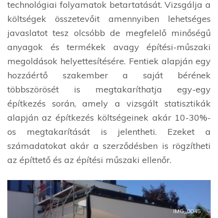
technológiai folyamatok betartatását. Vizsgálja a
költségek összetevőit amennyiben lehetséges
javaslatot tesz olcsóbb de megfelelő minőségű
anyagok és termékek avagy építési-műszaki
megoldások helyettesítésére. Fentiek alapján egy
hozzáértő szakember a saját bérének
többszörösét is megtakaríthatja egy-egy
építkezés során, amely a vizsgált statisztikák
alapján az építkezés költségeinek akár 10-30%-
os megtakarítását is jelentheti. Ezeket a
számadatokat akár a szerződésben is rögzítheti
az építtető és az építési műszaki ellenőr.
IMG_0045