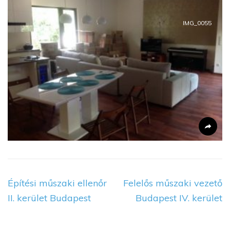
IMG_0055
Bejegyzés
Építési műszaki ellenőr
Felelős műszaki vezető
navigáció
II. kerület Budapest
Budapest IV. kerület