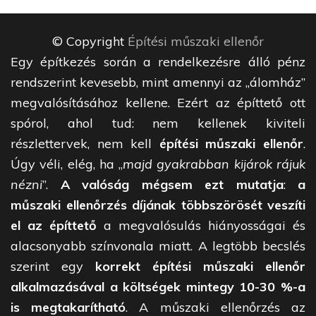
© Copyright
Építési műszaki ellenőr
Egy építkezés során a rendelkezésre álló pénz
rendszerint kevesebb, mint amennyi az „álomház”
megvalósításához kellene. Ezért az építtető ott
spórol, ahol tud: nem kellenek kiviteli
részlettervek, nem kell
építési műszaki ellenőr
.
Úgy véli, elég, ha „
majd gyakrabban kijárok rájuk
nézni
”.
A valóság mégsem ezt mutatja
:
a
műszaki ellenőrzés díjának többszörösét veszíti
el az építtető
a megvalósulás hiányosságai és
alacsonyabb színvonala miatt. A legtöbb becslés
szerint egy
korrekt építési műszaki ellenőr
alkalmazásával a költségek mintegy 10-30 %-a
is megtakarítható
. A műszaki ellenőrzés az