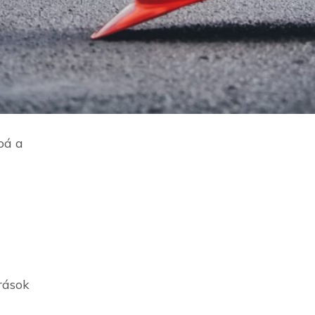
bá a
írások