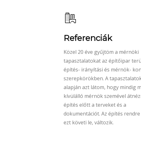
Felelős műszaki ve
A felelős műszaki vezető
a kivite
kötelezően alkalmazandó ember
elsősorban a kivitelezés
szabályosságáért felel (vagyis
biztosítja, hogy a kivitelezőt ké
vonhassák felelősségre a munká
miatt).