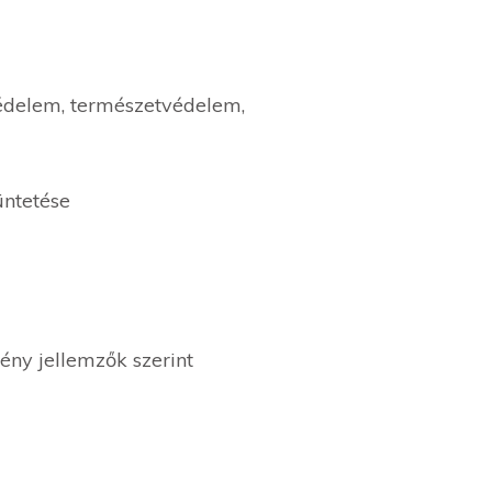
védelem, természetvédelem,
üntetése
ény jellemzők szerint