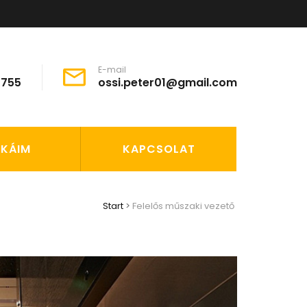
E-mail
2755
ossi.peter01@gmail.com
KÁIM
KAPCSOLAT
Start
>
Felelős műszaki vezető