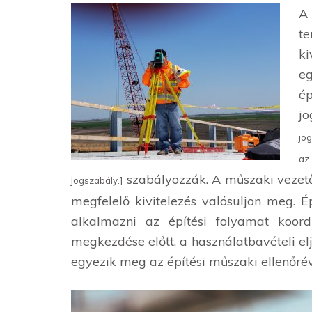
A 
te
ki
e
ép
jo
jog
az
szabályozzák. A műszaki vezető
jogszabály.]
megfelelő kivitelezés valósuljon meg. É
alkalmazni az építési folyamat koordi
megkezdése előtt, a használatbavételi e
egyezik meg az építési műszaki ellenőré