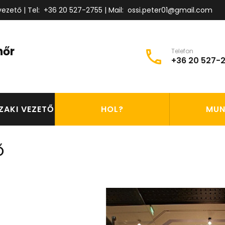
ezető | Tel:
+36 20 527-2755
| Mail:
ossi.peter01@gmail.com
nőr
Telefon
+36 20 527-
ZAKI VEZETŐ
HOL?
MUN
ő