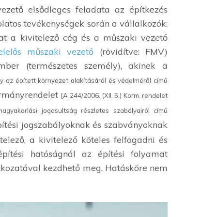
ezető elsődleges feladata az építkezés
solatos tevékenységek során a vállalkozók:
kat a kivitelező cég és a műszaki vezető
elelős műszaki vezető
(rövidítve: FMV)
kember (természetes személy), akinek a
ny az épített környezet alakításáról és védelméről című
ormányrendelet
[A 244/2006. (XII. 5.) Korm. rendelet
magyakorlási jogosultság részletes szabályairól című
építési jogszabályoknak és szabványoknak
lező, a kivitelező köteles felfogadni és
építési hatóságnál az építési folyamat
latkozatával kezdhető meg. Hatásköre nem