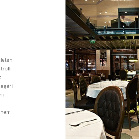
zető
lező
e
, aki
sőbb ne
ja