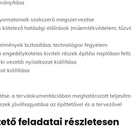
irányítása
olyamatainak szakszerű megszervezése
ás kötelező hatósági előírások (műemlékvédelem, tűz
telmények biztosítása, technológiai fegyelem
si engedélyköteles kiviteli részek építési naplóban felt
i vezetői nyilatkozat kiállítása
at kiállítása
tése, a tervdokumentációban meghatározott teljesítm
 ezek jóváhagyatása az építtetővel és a tervezővel
ető feladatai részletesen