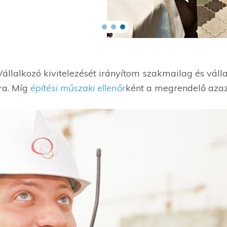
állalkozó kivitelezését irányítom szakmailag és válla
ra. Míg
építési műszaki ellenőr
ként a megrendelő azaz 