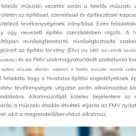
felelős műszaki vezetés során a felelős műszaki v
rületén az építéssel, szereléssel és építkezéssel kapc
vitelező tevékenységének irányítása. Ezen feladato
gy úgy nevezett építési szerződésben rögzíti. A
f
ítőipari minőségfenntartó, minőségbiztosító sza
gköreit az építési törvény (Étv.)
[Az 1997. évi LXXVIII. törvé
és az FMV szakmagyakorlását szabályozó k
szabály.]
 építési műszaki ellenőri, valamint a felelős műszaki vezetői szak
 feladata, hogy a hivatalos építési engedélyeknek, 
pítési tevékenységek végzése során alkalmazása köte
nálására. Alkalmazottját köteles bejelenteni az 
ljárás, a műszaki átadás-átvételi eljárás az FMV nyi
vel, akit a megrendelő/beruházó alkalmaz.