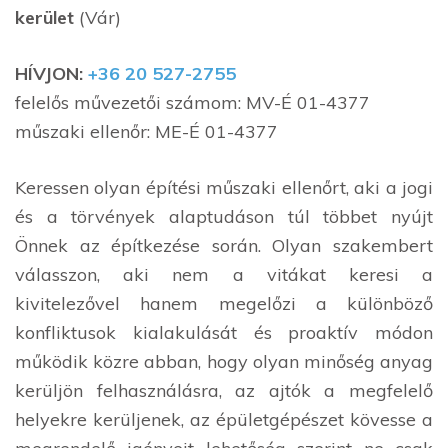
kerület
(Vár)
HÍVJON:
+36 20 527-2755
felelős művezetői számom: MV-É 01-4377
műszaki ellenőr: ME-É 01-4377
Keressen olyan építési műszaki ellenőrt, aki a jogi
és a törvények alaptudáson túl többet nyújt
Önnek az építkezése során. Olyan szakembert
válasszon, aki nem a vitákat keresi a
kivitelezővel hanem megelőzi a különböző
konfliktusok kialakulását és proaktív módon
működik közre abban, hogy olyan minőség anyag
kerüljön felhasználásra, az ajtók a megfelelő
helyekre kerüljenek, az épületgépészet kövesse a