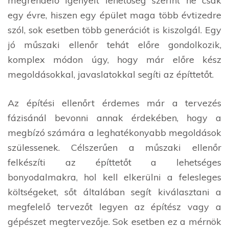
megrendelő igényeit lehetőség szerint ne csak
egy évre, hiszen egy épület maga több évtizedre
szól, sok esetben több generációt is kiszolgál. Egy
jó műszaki ellenőr tehát előre gondolkozik,
komplex módon úgy, hogy már előre kész
megoldásokkal, javaslatokkal segíti az építtetőt.
Az építési ellenőrt érdemes már a tervezés
fázisánál bevonni annak érdekében, hogy a
megbízó számára a leghatékonyabb megoldások
szülessenek. Célszerűen a műszaki ellenőr
felkészíti az építtetőt a lehetséges
bonyodalmakra, hol kell elkerülni a felesleges
költségeket, sőt általában segít kiválasztani a
megfelelő tervezőt legyen az építész vagy a
gépészet megtervezője. Sok esetben ez a mérnök