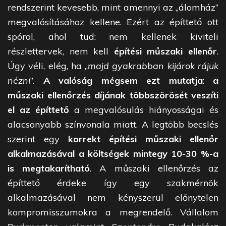
rendszerint kevesebb, mint amennyi az „álomház”
megvalósításához kellene. Ezért az építtető ott
spórol, ahol tud: nem kellenek kiviteli
részlettervek, nem kell
építési műszaki ellenőr
.
Úgy véli, elég, ha „
majd gyakrabban kijárok rájuk
nézni
”.
A valóság mégsem ezt mutatja
:
a
műszaki ellenőrzés díjának többszörösét veszíti
el az építtető
a megvalósulás hiányosságai és
alacsonyabb színvonala miatt. A legtöbb becslés
szerint egy
korrekt építési műszaki ellenőr
alkalmazásával a költségek mintegy 10-30 %-a
is megtakarítható
. A műszaki ellenőrzés az
építtető érdeke így egy szakmérnök
alkalmazásával nem kényszerül előnytelen
kompromisszumokra a megrendelő. Vállalom