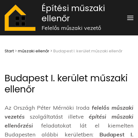
Skip
Építési műszaki
to
ellenőr
content
Felelős műszaki vezető
(Press
Enter)
Start
>
műszaki ellenőr
>
Budapest I. kerület műszaki ellenőr
Budapest I. kerület műszaki
ellenőr
Az Országh Péter Mérnöki Iroda
felelős műszaki
vezetés
szolgáltatást illetve
építési műszaki
ellenőrzési
feladatokat lát el kiemelten
Budapesten alábbi kerületben:
Budapest I.