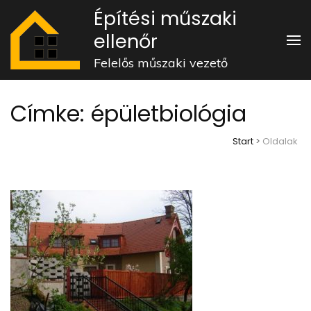
Skip
Építési műszaki
to
ellenőr
content
Felelős műszaki vezető
(Press
Enter)
Címke:
épületbiológia
Start
>
Oldalak