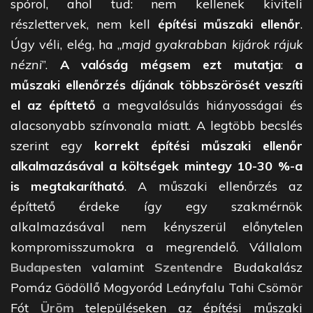
spórol, ahol tud: nem kellenek kiviteli
részlettervek, nem kell
építési műszaki ellenőr
.
Úgy véli, elég, ha „
majd gyakrabban kijárok rájuk
nézni
”.
A valóság mégsem ezt mutatja
:
a
műszaki ellenőrzés díjának többszörösét veszíti
el az építtető
a megvalósulás hiányosságai és
alacsonyabb színvonala miatt. A legtöbb becslés
szerint egy
korrekt építési műszaki ellenőr
alkalmazásával a költségek mintegy 10-30 %-a
is megtakarítható
. A műszaki ellenőrzés az
építtető érdeke így egy szakmérnök
alkalmazásával nem kényszerül előnytelen
kompromisszumokra a megrendelő. Vállalom
Budapest
en valamint
Szentendre
Budakalász
Pomáz Gödöllő Mogyoród Leányfalu Tahi Csömör
Fót
Üröm
településeken az építési műszaki